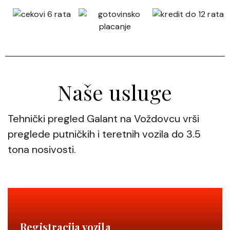
Naše usluge
Tehnički pregled
Galant
na Voždovcu vrši
preglede putničkih i teretnih vozila do 3.5
tona nosivosti.
Registracija vozila